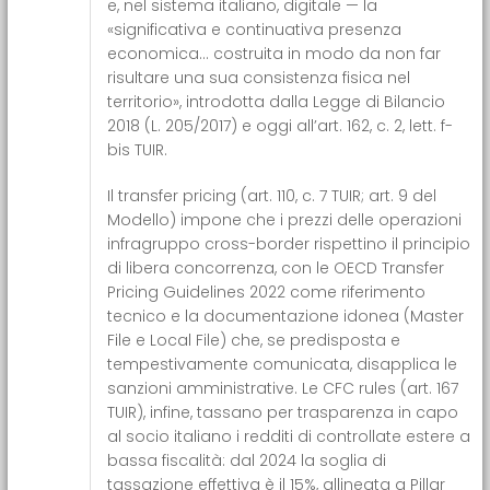
e, nel sistema italiano, digitale — la
«significativa e continuativa presenza
economica… costruita in modo da non far
risultare una sua consistenza fisica nel
territorio», introdotta dalla Legge di Bilancio
2018 (L. 205/2017) e oggi all’art. 162, c. 2, lett. f-
bis TUIR.
Il transfer pricing (art. 110, c. 7 TUIR; art. 9 del
Modello) impone che i prezzi delle operazioni
infragruppo cross-border rispettino il principio
di libera concorrenza, con le OECD Transfer
Pricing Guidelines 2022 come riferimento
tecnico e la documentazione idonea (Master
File e Local File) che, se predisposta e
tempestivamente comunicata, disapplica le
sanzioni amministrative. Le CFC rules (art. 167
TUIR), infine, tassano per trasparenza in capo
al socio italiano i redditi di controllate estere a
bassa fiscalità: dal 2024 la soglia di
tassazione effettiva è il 15%, allineata a Pillar