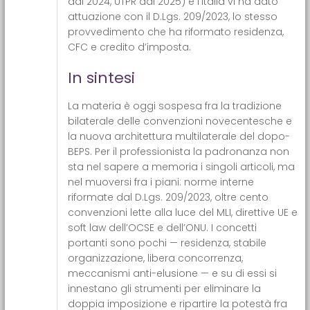
dal 2024, UTPR dal 2025) e l’Italia vi ha dato
attuazione con il D.Lgs. 209/2023, lo stesso
provvedimento che ha riformato residenza,
CFC e credito d’imposta.
In sintesi
La materia è oggi sospesa fra la tradizione
bilaterale delle convenzioni novecentesche e
la nuova architettura multilaterale del dopo-
BEPS. Per il professionista la padronanza non
sta nel sapere a memoria i singoli articoli, ma
nel muoversi fra i piani: norme interne
riformate dal D.Lgs. 209/2023, oltre cento
convenzioni lette alla luce del MLI, direttive UE e
soft law dell’OCSE e dell’ONU. I concetti
portanti sono pochi — residenza, stabile
organizzazione, libera concorrenza,
meccanismi anti-elusione — e su di essi si
innestano gli strumenti per eliminare la
doppia imposizione e ripartire la potestà fra