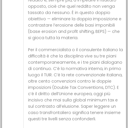
reddito e, sempre più, a impedire il risultato
opposto, cioè che quel reddito non venga
tassato da nessuno. È in questo doppio
obiettivo — eliminare la doppia imposizione e
contrastare l’erosione delle basi imponibili
(base erosion and profit shifting, BEPS) — che
si gioca tutta la materia.
Per il commercialista o il consulente italiano la
difficoltà è che la disciplina vive su tre piani
contemporaneamente, e i tre piani dialogano
di continuo. C’è la normativa interna, in primo
luogo il TUIR. C’è la rete convenzionale italiana,
oltre cento convenzioni contro le doppie
imposizioni (Double Tax Conventions, DTC). E
c’è il diritto dell’Unione europea, oggi più
incisivo che mai sulla global minimum tax e
sul contrasto all’elusione. Saper leggere un
caso transfrontaliero significa tenere insieme
questi tre livelli senza confonderli.