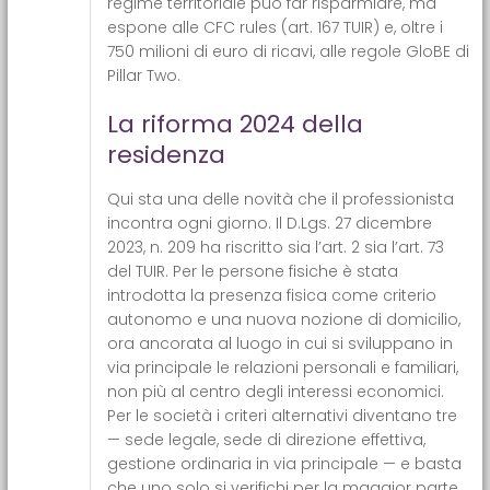
regime territoriale può far risparmiare, ma
espone alle CFC rules (art. 167 TUIR) e, oltre i
750 milioni di euro di ricavi, alle regole GloBE di
Pillar Two.
La riforma 2024 della
residenza
Qui sta una delle novità che il professionista
incontra ogni giorno. Il D.Lgs. 27 dicembre
2023, n. 209 ha riscritto sia l’art. 2 sia l’art. 73
del TUIR. Per le persone fisiche è stata
introdotta la presenza fisica come criterio
autonomo e una nuova nozione di domicilio,
ora ancorata al luogo in cui si sviluppano in
via principale le relazioni personali e familiari,
non più al centro degli interessi economici.
Per le società i criteri alternativi diventano tre
— sede legale, sede di direzione effettiva,
gestione ordinaria in via principale — e basta
che uno solo si verifichi per la maggior parte