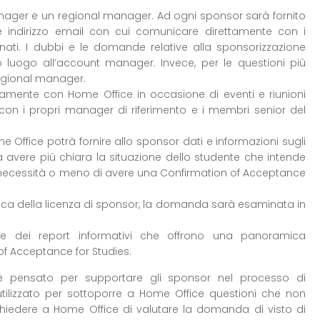
ager e un regional manager. Ad ogni sponsor sarà fornito
 indirizzo email con cui comunicare direttamente con i
ati. I dubbi e le domande relative alla sponsorizzazione
 luogo all’account manager. Invece, per le questioni più
regional manager.
ttamente con Home Office in occasione di eventi e riunioni
 con i propri manager di riferimento e i membri senior del
 Office potrà fornire allo sponsor dati e informazioni sugli
 avere più chiara la situazione dello studente che intende
a necessità o meno di avere una Confirmation of Acceptance
difica della licenza di sponsor, la domanda sarà esaminata in
dere dei report informativi che offrono una panoramica
of Acceptance for Studies.
 è pensato per supportare gli sponsor nel processo di
tilizzato per sottoporre a Home Office questioni che non
chiedere a Home Office di valutare la domanda di visto di