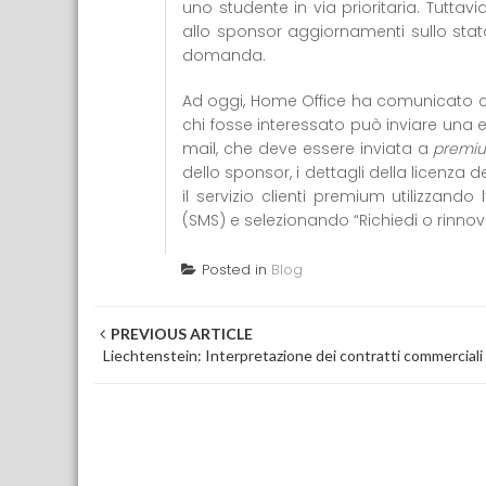
uno studente in via prioritaria. Tuttav
allo sponsor aggiornamenti sullo stat
domanda.
Ad oggi, Home Office ha comunicato che
chi fosse interessato può inviare una em
mail, che deve essere inviata a
premi
dello sponsor, i dettagli della licenza d
il servizio clienti premium utilizzando
(SMS) e selezionando “Richiedi o rinnova
Posted in
Blog
Post navigation
PREVIOUS ARTICLE
Liechtenstein: Interpretazione dei contratti commerciali