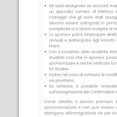
Gli sarà assegnato un account man
un apposito numero di telefono e
manager che gli sono stati assegn
devono essere sottoposti in primo
complesse ci si dovrà rivolgere al 
Lo sponsor potrà interloquire dire
annuali e partecipare agli incontri
team.
Con il consenso dello studente, Home
studenti così che lo sponsor possa
sponsorizzare e anche verificare l
for Studies.
Inoltre, nel caso di richiesta di mo
via prioritaria.
Su richiesta, è possibile richie
sull’assegnazione dei Confirmation 
Come chiarito, il servizio premium
sponsorizzazione e non può essere u
attengono all’immigrazione né per ri