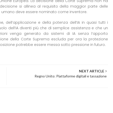
e Unione Europea. La decisione della Corte Suprema non ha
decisione si allinea al requisito della maggior parte delle
ssere umano deve essere nominato come inventore.
e, dell’applicazione e della potenza dell’IA in quasi tutti i
l ruolo dell’IA diventi più che di semplice assistenza e che un
oni venga generato da sistemi di IA senza l’apporto
isione della Corte Suprema escluda per ora la protezione
 posizione potrebbe essere messa sotto pressione in futuro.
NEXT ARTICLE
Regno Unito: Piattaforme digitali e tassazione