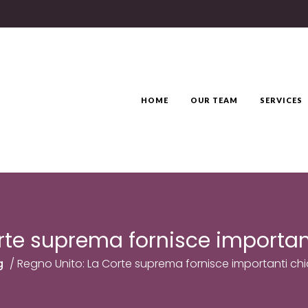
HOME
OUR TEAM
SERVICES
rte suprema fornisce important
g
/
Regno Unito: La Corte suprema fornisce importanti chia