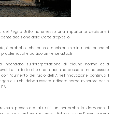
ma del Regno Unito ha emesso una importante decisione i
dente decisione della Corte d’appello.
nte, è probabile che questa decisione sia influente anche al
ta problematiche particolarmente attuali.
 incentrato sull’interpretazione di alcune norme della
 brevetti e sul fatto che una macchina possa o meno essere
on l’aumento del ruolo dell’IA nell’innovazione, continua il
a legge e su chi debba essere indicato come inventore per le
’IA.
vetto presentate all’UKIPO. In entrambe le domande, il
so come inventore, ma bensi’ dichiarato che l’inventore era