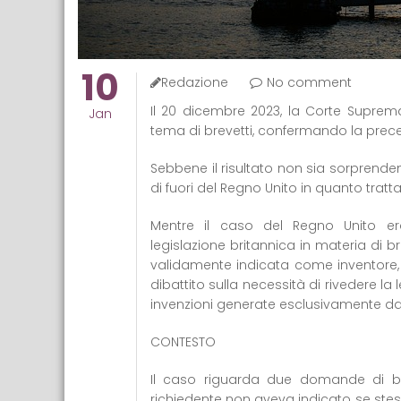
10
Redazione
No comment
Il 20 dicembre 2023, la Corte Supre
Jan
tema di brevetti, confermando la prece
Sebbene il risultato non sia sorprende
di fuori del Regno Unito in quanto trat
Mentre il caso del Regno Unito era
legislazione britannica in materia di
validamente indicata come inventore, c
dibattito sulla necessità di rivedere l
invenzioni generate esclusivamente dall
CONTESTO
Il caso riguarda due domande di bre
richiedente non aveva indicato se stes