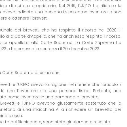
ale di cui era proprietario. Nel 2019, l’UKIPO ha rifiutato le
n aveva indicato una persona fisica come inventore e non
ere e ottenere i brevetti.
bunale dei brevetti, che ha respinto il ricorso nel 2020. Il
o alla Corte d’Appello, che ha anch’essa respinto il ricorso.
so di appellarsi alla Corte Suprema. La Corte Suprema ha
2023 e ha emesso la sentenza il 20 dicembre 2023.
, la Corte Suprema afferma che:
revetti e l’UKIPO avevano ragione nel ritenere che l’articolo 7
de che l’inventore sia una persona fisica. Pertanto, una
ta come inventore in una domanda di brevetto.
ei Brevetti e l’UKIPO avevano giustamente sostenuto che la
prietario di una macchina AI a richiedere un brevetto per
ina stessa.
tto del Richiedente, sono state giustamente respinte.