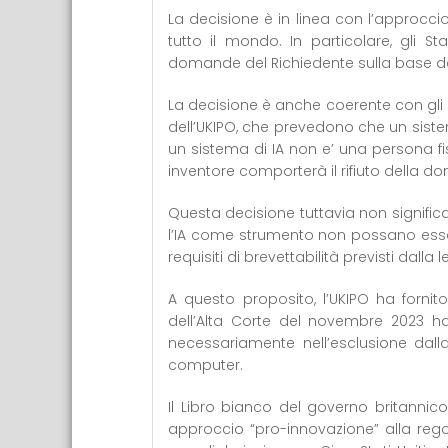
La decisione è in linea con l’approccio 
tutto il mondo. In particolare, gli Stat
domande del Richiedente sulla base de
La decisione è anche coerente con gli
dell’UKIPO, che prevedono che un sist
un sistema di IA non e’ una persona f
inventore comporterà il rifiuto della 
Questa decisione tuttavia non significa
l’IA come strumento non possano esse
requisiti di brevettabilità previsti dall
A questo proposito, l’UKIPO ha fornit
dell’Alta Corte del novembre 2023 ha 
necessariamente nell’esclusione dall
computer.
Il Libro bianco del governo britannic
approccio “pro-innovazione” alla regol