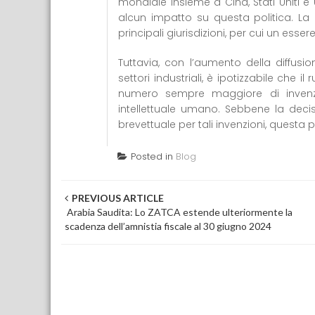
mondiale insieme a Cina, Stati Uniti 
alcun impatto su questa politica. La 
principali giurisdizioni, per cui un e
Tuttavia, con l’aumento della diffusion
settori industriali, è ipotizzabile che i
numero sempre maggiore di invenzi
intellettuale umano. Sebbene la dec
brevettuale per tali invenzioni, questa
Posted in
Blog
Post navigation
PREVIOUS ARTICLE
Arabia Saudita: Lo ZATCA estende ulteriormente la
scadenza dell’amnistia fiscale al 30 giugno 2024