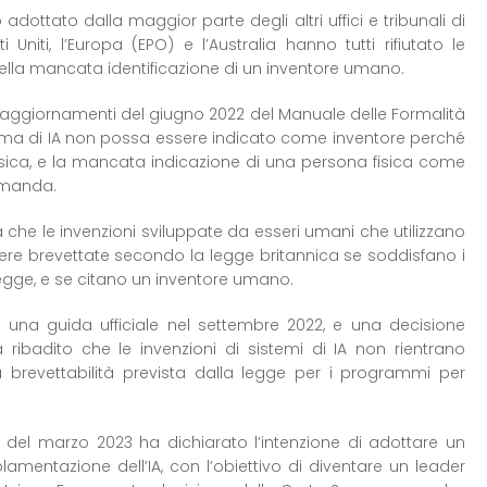
adottato dalla maggior parte degli altri uffici e tribunali di
i Uniti, l’Europa (EPO) e l’Australia hanno tutti rifiutato le
lla mancata identificazione di un inventore umano.
 aggiornamenti del giugno 2022 del Manuale delle Formalità
ema di IA non possa essere indicato come inventore perché
isica, e la mancata indicazione di una persona fisica come
domanda.
 che le invenzioni sviluppate da esseri umani che utilizzano
re brevettate secondo la legge britannica se soddisfano i
a legge, e se citano un inventore umano.
o una guida ufficiale nel settembre 2022, e una decisione
ribadito che le invenzioni di sistemi di IA non rientrano
a brevettabilità prevista dalla legge per i programmi per
o del marzo 2023 ha dichiarato l’intenzione di adottare un
amentazione dell’IA, con l’obiettivo di diventare un leader